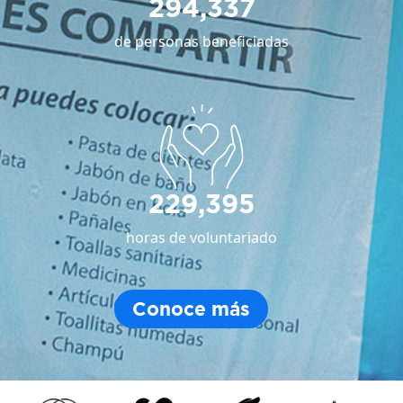
294,337
de personas beneficiadas
229,395
horas de voluntariado
Conoce más