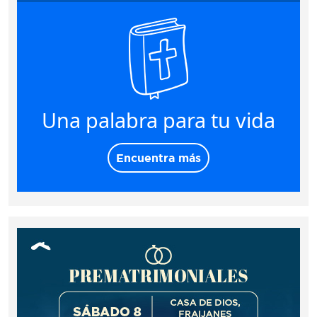
Una palabra para tu vida
Encuentra más