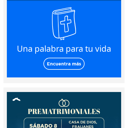
Una palabra para tu vida
Encuentra más