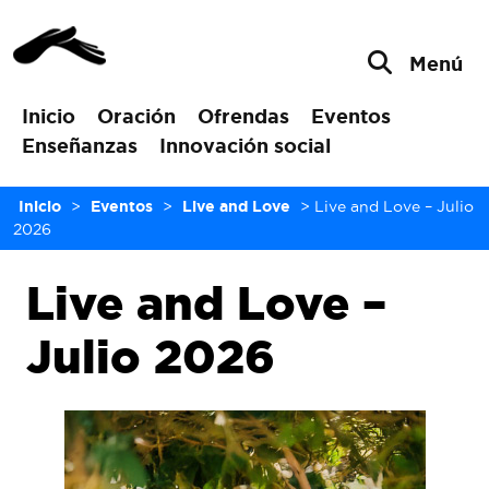
Menú
Inicio
Oración
Ofrendas
Eventos
Enseñanzas
Innovación social
Inicio
>
Eventos
>
Live and Love
>
Live and Love – Julio
2026
Live and Love –
Julio 2026