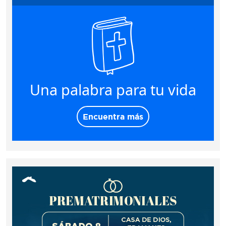
Una palabra para tu vida
Encuentra más