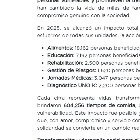
personas vulnerables y promueven la tr
han cambiado la vida de miles de famil
compromiso genuino con la sociedad.
En 2025, se alcanzó un impacto tota
esfuerzos de todas sus unidades, la acción
Alimentos:
18,162 personas beneficiad
Educación:
7,192 personas beneficiad
Rehabilitación:
2,500 personas benefi
Gestión de Riesgos:
1,620 personas b
Jornadas Médicas:
3,047 personas be
Diagnóstico UNO K:
2,200 personas b
Cada cifra representa vidas transfor
brindaron
604,256 tiempos de comida
,
vulnerabilidad. Este impacto fue posible g
que, con amor, compromiso y servicio con
solidaridad se convierte en un cambio re