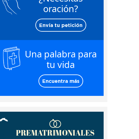
oración?
Envía tu petición
Una palabra para
tu vida
Encuentra más