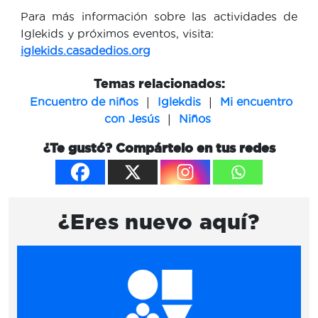
Para más información sobre las actividades de
Iglekids y próximos eventos, visita:
iglekids.casadedios.org
Temas relacionados:
|
|
Encuentro de niños
Iglekdis
Mi encuentro
|
con Jesús
Niños
¿Te gustó? Compártelo en tus redes
¿Eres nuevo aquí?