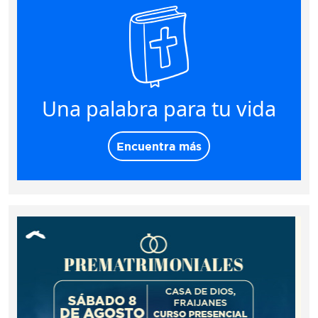
Una palabra para tu vida
Encuentra más